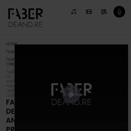
HOME
/
FILM
/
FILM & PELLICOLE
CINEMATOGRAFICHE
/
FABRIZIO
DE
ANDRÉ,
PRINCIPE
LIBERO
(2018)
FABRIZIO
DE
ANDRÉ,
PRINCIPE