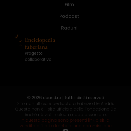
libro
André
paura
De
ma
nascoste,
in
randagi.
libro
André
Film
Ed.
Numero
I
Ed.
Numero
del
(2021)
di
André.
nemmeno
storie
concerto
Le
del
(2021)
Illustrata
1
diari.
Illustrata
1
mondo.
fare
Un
per
segrete
(2008)
fotografie
mondo.
(2024)
(2025)
(2016)
(2024)
(2025)
Podcast
Le...
il...
impiegato,...
gioco,...
(2013)
di...
Le...
Raduni
Enciclopedia
faberiana
Progetto
collaborativo
© 2026 deand.re | tutti i diritti riservati
Sito non ufficiale dedicato a Fabrizio De André.
Questo non è il sito ufficiale della Fondazione De
André né vi è in alcun modo associato.
In questa pagina sono presenti link a siti di
vendita affiliati a fronte di una commissione