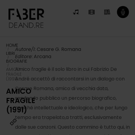
HOME
Autore/i
: Cesare G. Romana
/
LIBRI
Editore
: Arcana
/
BIOGRAFIE
/
Amico fragile è il solo libro in cui Fabrizio De
AMICO
FRAGILE
André accettò di raccontarsi in un dialogo con
(1991)
Cesare Romana, amico di vecchia data,
AMICO
rendendo pubblico un percorso biografico,
FRAGILE
nonché intellettuale e ideologico, che per lungo
(1991)
tempo era trapelato,a tratti, esclusivamente
dalle sue canzoni. Questo cammino è tutto qui, in