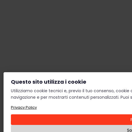
Questo sito utilizza i cookie
Utilizziamo cookie tecnici e, previo il tuo consenso, cookie 
navigazione e per mostrarti contenuti personalizzati. Puoi s
Privacy Policy
So