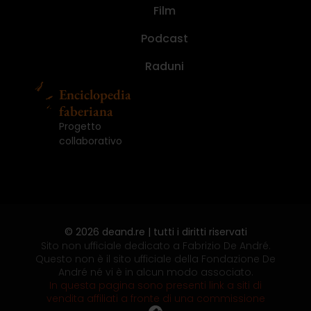
ma
André
libro
paura
De
in
nascoste,
randagi.
ma
André
Film
Numero
Ed.
I
Numero
Ed.
nemmeno
(2021)
del
di
André.
concerto
storie
Le
nemmeno
(2021)
1
Illustrata
diari.
1
Illustrata
per
mondo.
fare
Un
(2008)
segrete
fotografie
per
(2025)
(2024)
(2016)
(2025)
(2024)
Podcast
gioco,...
Le...
il...
impiegato,...
(2013)
di...
gioco,...
Raduni
Enciclopedia
faberiana
Progetto
collaborativo
© 2026 deand.re | tutti i diritti riservati
Sito non ufficiale dedicato a Fabrizio De André.
Questo non è il sito ufficiale della Fondazione De
André né vi è in alcun modo associato.
In questa pagina sono presenti link a siti di
vendita affiliati a fronte di una commissione