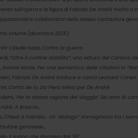
to sull’opera e la figura di Fabrizio De André rivolto a st
 appassionati e collaboratori dello stesso cantautore gen
rimo volume (dicembre 2025):
ini-Claudio Sassi,
Contro la guerra
ardi,
“Oltre il confine stabilito”: una lettura del Cantico d
i,
Sonore tarsie. Per una semantica delle citazioni in “No
nieri,
Fabrizio De André traduce e canta Leonard Cohen
ini,
Canta de lo. Da Piero Milesi per De André
dami, ‘
Per la stessa ragione del viaggio’ Sei anni di ca
André. A Brescia…
o,
Chiedi a Fabrizio… Un “dialogo” immaginario tra i bamb
tautore genovese…
llo,
Il suono che dormiva dal ’97