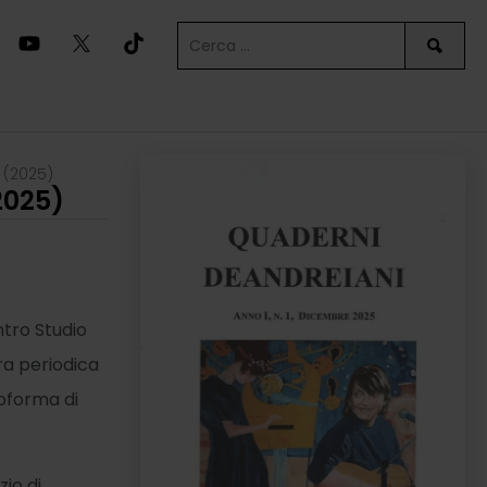
 (2025)
2025)
ntro Studio
ra periodica
toforma di
io di