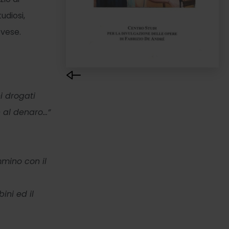
udiosi,
ovese.
ei drogati
n al denaro…”
mmino con il
ini ed il