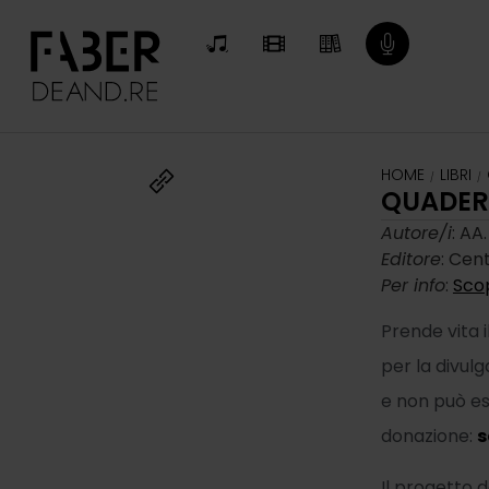
HOME
LIBRI
/
/
QUADERN
Autore/i
: AA.
Editore
: Cen
Per info
:
Scop
Prende vita 
per la divul
e non può es
donazione:
s
Il progetto d