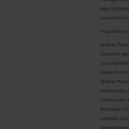
approfondimen
ricercatori,
In questo p
Walter Pistar
Giovanni Lip
Luca Ferrett
Flavio Poltro
Walter Pistar
Alessandro A
Festival De 
Raffaella Tit
celebre can
Andrea Mare