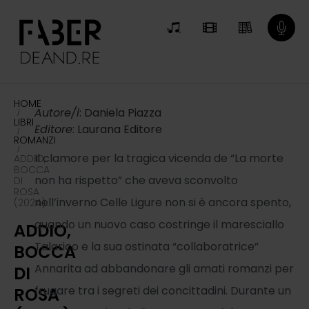
HOME
Autore/i
: Daniela Piazza
/
LIBRI
Editore
: Laurana Editore
/
ROMANZI
/
Il clamore per la tragica vicenda de “La morte
ADDIO,
BOCCA
non ha rispetto” che aveva sconvolto
DI
ROSA
nell’inverno Celle Ligure non si è ancora spento,
(2024)
quando un nuovo caso costringe il maresciallo
ADDIO,
Talarico e la sua ostinata “collaboratrice”
BOCCA
Annarita ad abbandonare gli amati romanzi per
DI
frugare tra i segreti dei concittadini. Durante un
ROSA