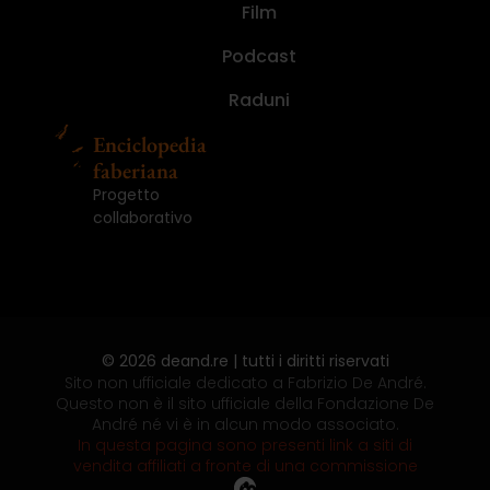
nascoste,
randagi.
André
ma
in
paura
libro
De
nascoste,
randagi.
André
Film
I
Ed.
Numero
I
storie
Le
(2021)
nemmeno
concerto
di
del
André.
storie
Le
(2021)
diari.
Illustrata
1
diari.
segrete
fotografie
per
(2008)
fare
mondo.
Un
segrete
fotografie
(2016)
(2024)
(2025)
(2016)
Podcast
(2013)
di...
gioco,...
il...
Le...
impiegato,...
(2013)
di...
Raduni
Enciclopedia
faberiana
Progetto
collaborativo
© 2026 deand.re | tutti i diritti riservati
Sito non ufficiale dedicato a Fabrizio De André.
Questo non è il sito ufficiale della Fondazione De
André né vi è in alcun modo associato.
In questa pagina sono presenti link a siti di
vendita affiliati a fronte di una commissione