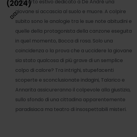
(2024)
concerto estivo dedicato a De André una
giovane si accascia al suolo e muore. A colpire
subito sono le analogie tra le sue note abitudini e
quelle della protagonista della canzone eseguita
in quel momento, Bocca di rosa. Solo una
coincidenza o la prova che a uccidere la giovane
sia stato qualcosa di più grave di un semplice
colpo di calore? Tra intrighi, stupefacenti
scoperte e sconclusionate indagini, Talarico e
Annarita assicureranno il colpevole alla giustizia,
sullo sfondo di una cittadina apparentemente
paradisiaca ma teatro di insospettabili misteri.