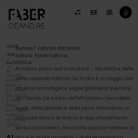
HOME
Autore/i
: Fabrizio Bartelloni
/
LIBRI
Editore
: Pacini Editore
/
SAGGISTICA
/
Al vostro posto non ci so stare – dei delitti e delle
AL
VOSTRO
pene secondo Fabrizio De André è un saggio che
POSTO
NON CI
analizza, scandaglia e segue gli itinerari percorsi
SO STARE.
DEI DELITTI
da Fabrizio De André nell’affrontare i temi della
E DELLE
PENE
legge, della giustizia e della pena. Attraverso un
SECONDO
FABRIZIO
accurato lavoro di ricerca e approfondimento
DE ANDRÉ
(2025)
sul suo canzoniere, ma anche ripercorrendone la
AL
vita e le molte occasioni – dalla drammatica