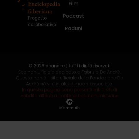
Enciclopedia
Film
faberiana
Podcast
Progetto
collaborativo
Raduni
© 2026 deand.re | tutti i diritti riservati
Sito non ufficiale dedicato a Fabrizio De André.
Questo non è il sito ufficiale della Fondazione De
André né vi è in alcun modo associato.
In questa pagina sono presenti link a siti di
vendita affiliati a fronte di una commissione
Mammuth