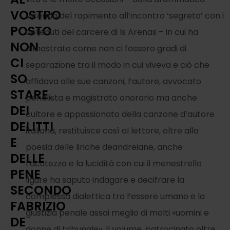
VOSTRO
vicenda del rapimento all’incontro ‘segreto’ con i
POSTO
detenuti del carcere di Is Arenas – in cui ha
NON
dimostrato come non ci fossero gradi di
CI
separazione tra il modo in cui viveva e ciò che
SO
affidava alle sue canzoni, l’autore, avvocato
STARE.
penalista e magistrato onorario ma anche
DEI
cultore e appassionato della canzone d’autore
DELITTI
italiana, restituisce così al lettore, oltre alla
E
poesia delle liriche deandreiane, anche
DELLE
l’acutezza e la lucidità con cui il menestrello
PENE
ligure ha saputo indagare e decifrare la
SECONDO
complessa dialettica tra l’essere umano e la
FABRIZIO
giustizia penale assai meglio di molti «uomini e
DE
donne di tribunale». Il volume, patrocinato oltre