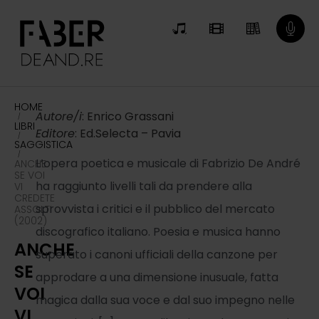
HOME
Autore/i
: Enrico Grassani
/
LIBRI
Editore
: Ed.Selecta – Pavia
/
SAGGISTICA
/
L’opera poetica e musicale di Fabrizio De André
ANCHE
SE VOI
ha raggiunto livelli tali da prendere alla
VI
CREDETE
sprovvista i critici e il pubblico del mercato
ASSOLTI
(2002)
discografico italiano. Poesia e musica hanno
ANCHE
superato i canoni ufficiali della canzone per
SE
approdare a una dimensione inusuale, fatta
VOI
magica dalla sua voce e dal suo impegno nelle
VI