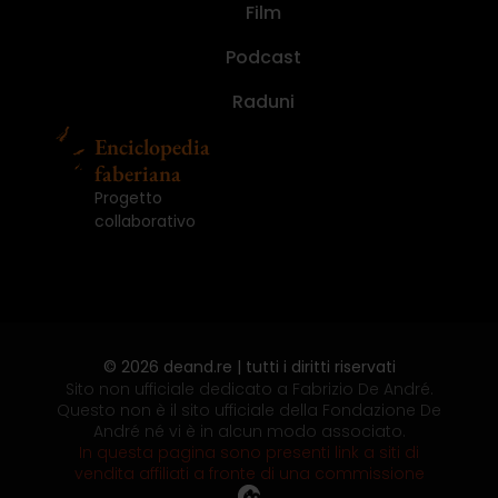
ma
De
paura
libro
randagi.
André
in
nascoste,
ma
De
paura
libro
Film
Ed.
Numero
I
nemmeno
André.
di
del
Le
(2021)
concerto
storie
nemmeno
André.
di
del
Illustrata
1
diari.
per
Un
fare
mondo.
fotografie
(2008)
segrete
per
Un
fare
mondo.
(2024)
(2025)
(2016)
Podcast
gioco,...
impiegato,...
il...
Le...
di...
(2013)
gioco,...
impiegato,...
il...
Le...
Raduni
Enciclopedia
faberiana
Progetto
collaborativo
© 2026 deand.re | tutti i diritti riservati
Sito non ufficiale dedicato a Fabrizio De André.
Questo non è il sito ufficiale della Fondazione De
André né vi è in alcun modo associato.
In questa pagina sono presenti link a siti di
vendita affiliati a fronte di una commissione