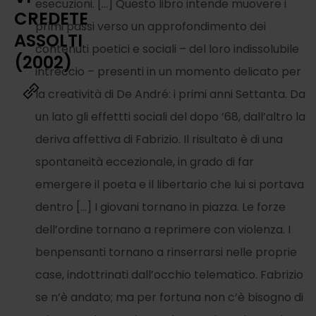
esecuzioni. […] Questo libro intende muovere i
CREDETE
primi passi verso un approfondimento dei
ASSOLTI
contenuti poetici e sociali – del loro indissolubile
(2002)
intreccio – presenti in un momento delicato per
la creatività di De André: i primi anni Settanta. Da
un lato gli effettti sociali del dopo ’68, dall’altro la
deriva affettiva di Fabrizio. Il risultato è di una
spontaneità eccezionale, in grado di far
emergere il poeta e il libertario che lui si portava
dentro […] I giovani tornano in piazza. Le forze
dell’ordine tornano a reprimere con violenza. I
benpensanti tornano a rinserrarsi nelle proprie
case, indottrinati dall’occhio telematico. Fabrizio
se n’è andato; ma per fortuna non c’è bisogno di