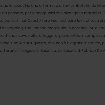
ntano lo specchio che ci fornisce chiavi simboliche da inte
li da pensare, personaggi unici che divengono matrici cult
 per tutti noi. Questo libro vuol restituire la ricchezza di 
l’antropologia del mondo marginale, in perenne lotta cont
fia di una nuova cultura, leggera, pluricentrica, complessa
ole. Una lettura, questa, che non è biografica, storica, po
etteraria, filologica: è filosofica. La filosofia di Fabrizio De