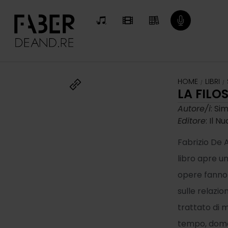
HOME
LIBRI
/
/
LA FILO
Autore/i
: Si
Editore
: Il 
Fabrizio De A
libro apre u
opere fanno 
sulle relazio
trattato di 
tempo, doman