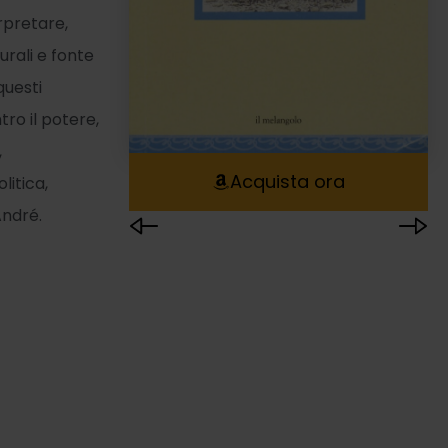
rpretare,
urali e fonte
questi
ro il potere,
,
Acquista ora
litica,
 André.