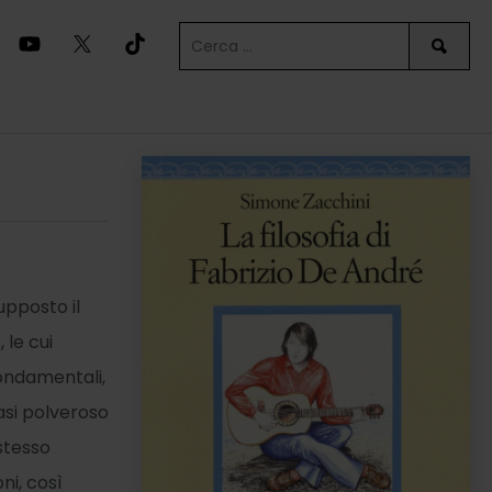
upposto il
 le cui
ondamentali,
iasi polveroso
stesso
ni, così