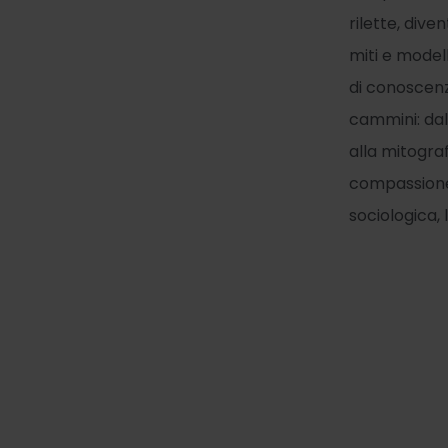
rilette, dive
miti e model
di conoscenza
cammini: dal
alla mitogra
compassionev
sociologica, l