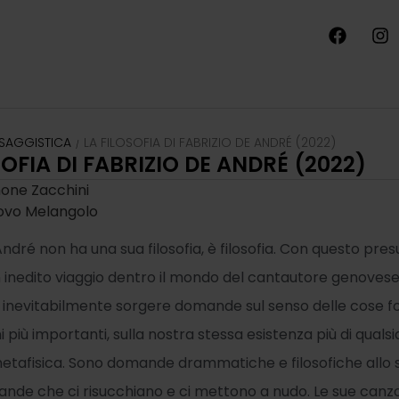
SAGGISTICA
LA FILOSOFIA DI FABRIZIO DE ANDRÉ (2022)
/
SOFIA DI FABRIZIO DE ANDRÉ (2022)
mone Zacchini
Nuovo Melangolo
ndré non ha una sua filosofia, è filosofia. Con questo pres
n inedito viaggio dentro il mondo del cantautore genovese,
inevitabilmente sorgere domande sul senso delle cose f
ni più importanti, sulla nostra stessa esistenza più di quals
metafisica. Sono domande drammatiche e filosofiche allo 
de che ci risucchiano e ci mettono a nudo. Le sue canzo