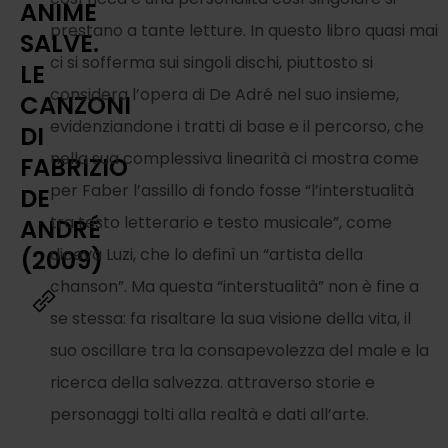
ANIME
prestano a tante letture. In questo libro quasi mai
SALVE.
ci si sofferma sui singoli dischi, piuttosto si
LE
considera l’opera di De Adré nel suo insieme,
CANZONI
evidenziandone i tratti di base e il percorso, che
DI
nella sua complessiva linearità ci mostra come
FABRIZIO
per Faber l’assillo di fondo fosse “l’interstualità
DE
tra testo letterario e testo musicale”, come
ANDRÉ
diceva Luzi, che lo definì un “artista della
(2009)
chanson”. Ma questa “interstualità” non è fine a
se stessa: fa risaltare la sua visione della vita, il
suo oscillare tra la consapevolezza del male e la
ricerca della salvezza. attraverso storie e
personaggi tolti alla realtà e dati all’arte.