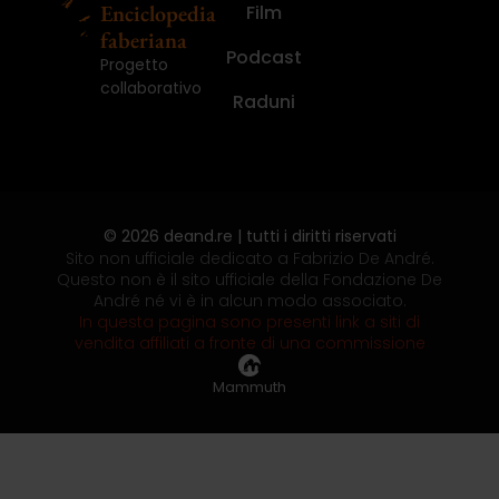
Enciclopedia
Film
faberiana
Podcast
Progetto
collaborativo
Raduni
© 2026 deand.re | tutti i diritti riservati
Sito non ufficiale dedicato a Fabrizio De André.
Questo non è il sito ufficiale della Fondazione De
André né vi è in alcun modo associato.
In questa pagina sono presenti link a siti di
vendita affiliati a fronte di una commissione
Mammuth