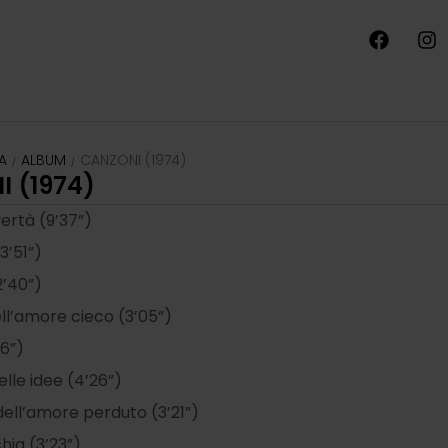
A
ALBUM
CANZONI (1974)
/
/
 (1974)
vertà (9’37”)
3’51”)
2’40”)
ell’amore cieco (3’05”)
6”)
elle idee (4’26”)
ell’amore perduto (3’21”)
hia (3’23”)