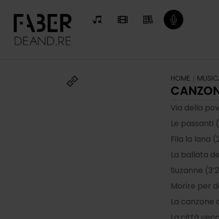
HOME
MUSIC
/
CANZONI
Via della po
Le passanti (
Fila la lana (
La ballata d
Suzanne (3’2
Morire per d
La canzone d
La città vecc