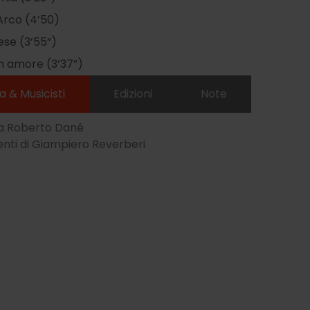
Arco (4’50)
ese (3’55”)
n amore (3’37”)
a & Musicisti
Edizioni
Note
a Roberto Dané
nti di Giampiero Reverberi