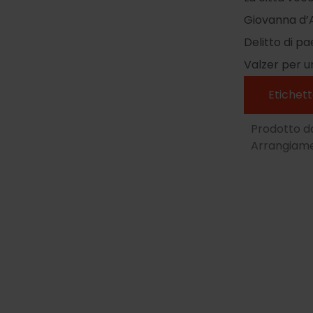
Giovanna d’
Delitto di pa
Valzer per u
Etichett
Prodotto d
Arrangiame