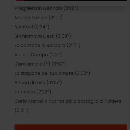
Preghiera in Gennaio (3’28”)
Marcia Nuziale (3’10”)
Spiritual (2’34”)
Si chiamava Gesù (3’09”)
La canzone di Barbara (2’17”)
Via del Campo (2’31”)
Caro amore (*) (3’57”)
La stagione del tuo amore (3’02”)
Bocca di rosa (3’05”)
La morte (2’22”)
Carlo Martello ritorna dalla battaglia di Poitiers
(5’21”)