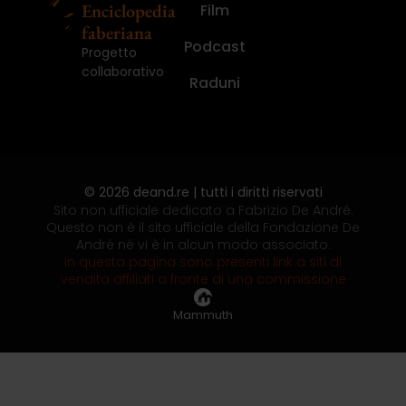
Enciclopedia
Film
faberiana
Podcast
Progetto
collaborativo
Raduni
© 2026 deand.re | tutti i diritti riservati
Sito non ufficiale dedicato a Fabrizio De André.
Questo non è il sito ufficiale della Fondazione De
André né vi è in alcun modo associato.
In questa pagina sono presenti link a siti di
vendita affiliati a fronte di una commissione
Mammuth