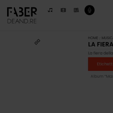
HOME
MUSIC
/
LA FIER
La fiera del
Etichett
Album “Max