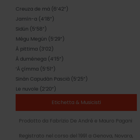
Creuza de mä (6’42”)
Jamín-a (4’18”)
Sidún (5’58”)
Mégu Megún (5’29”)
Â pittima (3’02)
Â duménega (4’15”)
‘Â çímma (5’51”)
Sinàn Capudàn Pascià (5’25”)
Le nuvole (2’20”)
Etichetta & Musicisti
Prodotto da Fabrizio De André e Mauro Pagani
Registrato nel corso del 1991 a Genova, Novara,