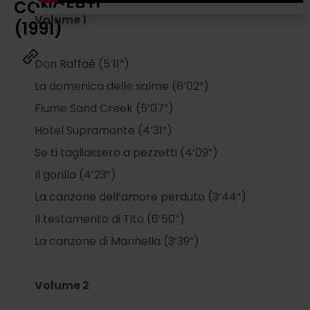
CONCERTI
Volume 1
(1991)
Don Raffaè (5’11”)
La domenica delle salme (6’02”)
Fiume Sand Creek (5’07”)
Hotel Supramonte (4’31”)
Se ti tagliassero a pezzetti (4’09”)
Il gorilla (4’23”)
La canzone dell’amore perduto (3’44”)
Il testamento di Tito (6’50”)
La canzone di Marinella (3’39”)
Volume 2