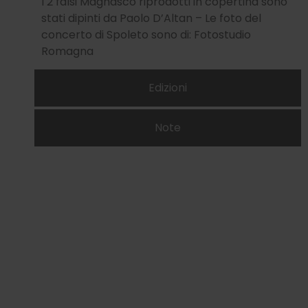
I 2 falsi Magnasco riprodotti in copertina sono
stati dipinti da Paolo D’Altan – Le foto del
concerto di Spoleto sono di: Fotostudio
Romagna
Edizioni
Note