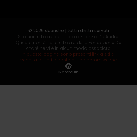
© 2026 deand.re | tutti i diritti riservati
Sito non ufficiale dedicato a Fabrizio De André.
Questo non è il sito ufficiale della Fondazione De
André né vi è in alcun modo associato.
In questa pagina sono presenti link a siti di
vendita affiliati a fronte di una commissione
Mammuth