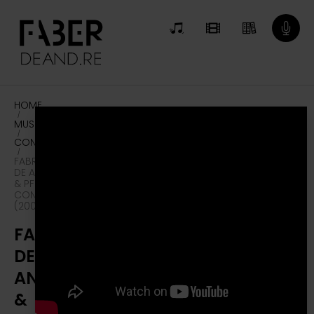
HOME
/
MUSICA
/
CONCERTI
/
FABRIZIO
DE ANDRÉ
& PFM IN
CONCERTO
(2007)
FABRIZIO
DE
ANDRÉ
&