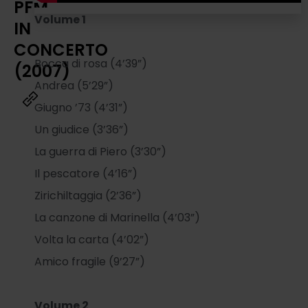
PFM
Volume 1
IN
CONCERTO
Bocca di rosa (4’39”)
(2007)
Andrea (5’29”)
Giugno ’73 (4’31”)
Un giudice (3’36”)
La guerra di Piero (3’30”)
Il pescatore (4’16”)
Zirichiltaggia (2’36”)
La canzone di Marinella (4’03”)
Volta la carta (4’02”)
Amico fragile (9’27”)
Volume 2