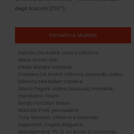
degli Scacchi
(2’07”)
Etichetta & Musicisti
Fabrizio De André: voce e chitarra
Mario Arcari: fiati
Ellade Bandini: batteria
Cristiano De André: chitarra, bouzouki, violino
Gilberto Martellieri: tastiere
Mauro Pagani: violino, bouzouki, mandole,
mandolino, flauto
Sergio Portaluri: basso
Maurizio Preti: percussioni
Tony Saranno: chitarre e bouzouki
Supporter: Angelo Baiguera
Management: Ph. D. srl Bruno SConocchia,