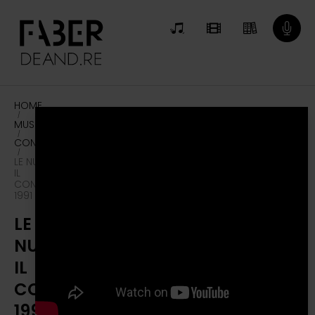
HOME
/
MUSICA
/
CONCERTI
/
LE NUVOLE,
IL
CONCERTO
1991 (2013)
LE
NUVOLE,
IL
CONCERTO
1991