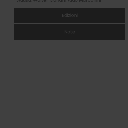
Autisti: Walter Mariani, Aldo Marconini
Edizioni
Note