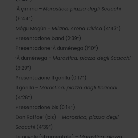
‘Â çimma –
Marostica, piazza degli Scacchi
(5’44”)
Mégu Megún –
Milano, Arena Civica
(4’43”)
Presentazione band (2’39”)
Presentazione ‘Â duménega (1’10”)
‘Â duménega –
Marostica, piazza degli Scacchi
(3’29”)
Presentazione Il gorilla (0’17”)
Il gorilla –
Marostica, piazza degli Scacchi
(4’28”)
Presentazione bis (0’14”)
Don Raffae’ (bis) –
Marostica, piazza degli
Scacchi
(4’39”)
Le nuvole (strumentale) –
Marostica, piazza