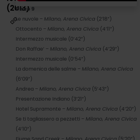
(2013)
Disco 9
Le nuvole –
Milano, Arena Civica
(2’18”)
Ottocento –
Milano, Arena Civica
(4’11”)
Intermezzo musicale (0’42”)
Don Raffae’ –
Milano, Arena Civica
(4’29”)
Intermezzo musicale (0’54”)
La domenica delle salme –
Milano, Arena Civica
(6’09”)
Andrea –
Milano, Arena Civica
(5’43”)
Presentazione Indiano (3’21”)
Hotel Supramonte –
Milano, Arena Civica
(4’20”)
Se ti tagliassero a pezzetti –
Milano, Arena Civica
(4’10”)
Fiume Sand Creek –
Milano, Arena Civica
(5’20”)