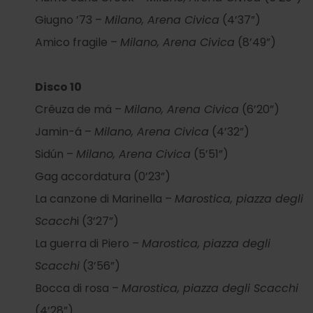
Giugno ’73 –
Milano, Arena Civica
(4’37”)
Amico fragile –
Milano, Arena Civica
(8’49”)
Disco 10
Crêuza de mä –
Milano, Arena Civica
(6’20”)
Jamin-á –
Milano, Arena Civica
(4’32”)
Sidún –
Milano, Arena Civica
(5’51”)
Gag accordatura (0’23”)
La canzone di Marinella –
Marostica, piazza degli
Scacch
i (3’27”)
La guerra di Piero –
Marostica, piazza degli
Scacchi
(3’56”)
Bocca di rosa –
Marostica, piazza degli Scacchi
(4’28”)