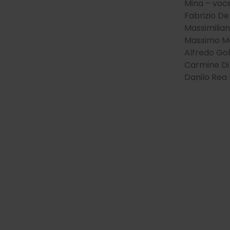
Mina – voc
Fabrizio D
Massimilian
Massimo Mo
Alfredo Gol
Carmine Di
Danilo Rea 
Testo più grande
Testo più piccolo
Font leggibile
Font dislessia
Interlinea
Spaz. lettere