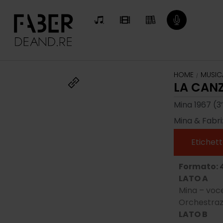
HOME
MUSIC
/
LA CANZ
Mina 1967 (3’
Mina & Fabri
Etichett
Formato: 4
LATO A
Mina – voc
Orchestrazi
LATO B