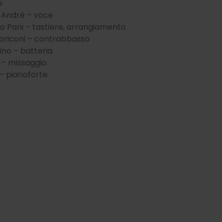
e
e André – voce
o Pani – tastiere, arrangiamento
riconi – contrabbasso
ino – batteria
 – missaggio
– pianoforte