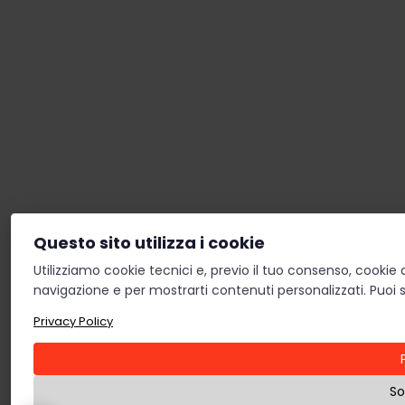
Meno saturazione
Nascondi immagini
Cursore grande
Guida lettura
Evidenzia focus
Ferma animazioni
Questo sito utilizza i cookie
Utilizziamo cookie tecnici e, previo il tuo consenso, cookie 
navigazione e per mostrarti contenuti personalizzati. Puoi s
Lettura pagina
Struttura pagina
Privacy Policy
Ripristina
So