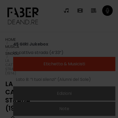
HOME
45 GIRI Jukebox
/
MUSICA
/
La cattiva strada (4’33”)
SINGOLI
/
LA
Etichetta & Musicisti
CATTIVA
STRADA
(1974)
Lato B: “I tuoi silenzi” (Alunni del Sole)
LA
CATTIVA
Edizioni
STRADA
(1974)
Note