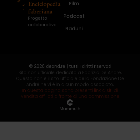
Enciclopedia
Film
faberiana
Podcast
Progetto
collaborativo
Raduni
© 2026 deand.re | tutti i diritti riservati
Sito non ufficiale dedicato a Fabrizio De André.
Questo non è il sito ufficiale della Fondazione De
André né vi è in alcun modo associato.
In questa pagina sono presenti link a siti di
vendita affiliati a fronte di una commissione
Mammuth