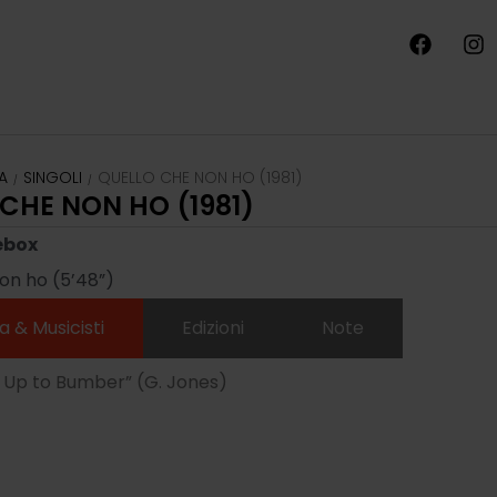
A
SINGOLI
QUELLO CHE NON HO (1981)
/
/
CHE NON HO (1981)
ebox
on ho (5’48”)
a & Musicisti
Edizioni
Note
ll Up to Bumber” (G. Jones)