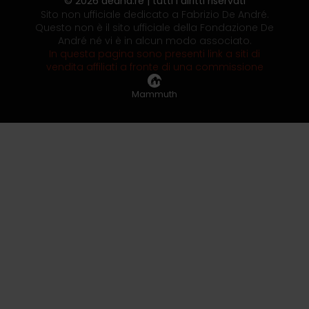
© 2026 deand.re | tutti i diritti riservati
Sito non ufficiale dedicato a Fabrizio De André.
Questo non è il sito ufficiale della Fondazione De
André né vi è in alcun modo associato.
In questa pagina sono presenti link a siti di
vendita affiliati a fronte di una commissione
Mammuth