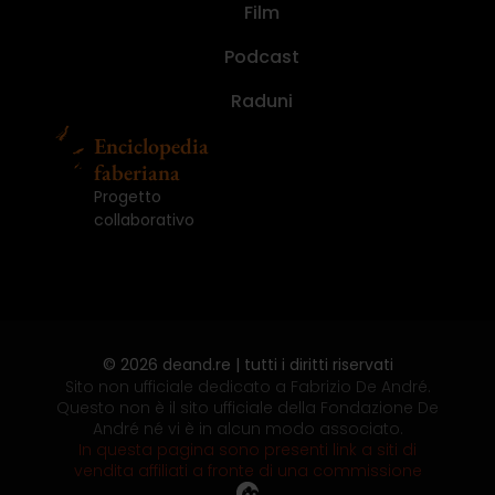
nascoste,
in
De
André
ma
libro
paura
randagi.
nascoste,
in
De
Film
Numero
Ed.
I
Numero
storie
concerto
André.
(2021)
nemmeno
del
di
Le
storie
concerto
André.
1
Illustrata
diari.
1
segrete
(2008)
Un
per
mondo.
fare
fotografie
segrete
(2008)
Un
(2025)
(2024)
(2016)
(2025)
Podcast
(2013)
impiegato,...
gioco,...
Le...
il...
di...
(2013)
impiegato,...
Raduni
Enciclopedia
faberiana
Progetto
collaborativo
© 2026 deand.re | tutti i diritti riservati
Sito non ufficiale dedicato a Fabrizio De André.
Questo non è il sito ufficiale della Fondazione De
André né vi è in alcun modo associato.
In questa pagina sono presenti link a siti di
vendita affiliati a fronte di una commissione