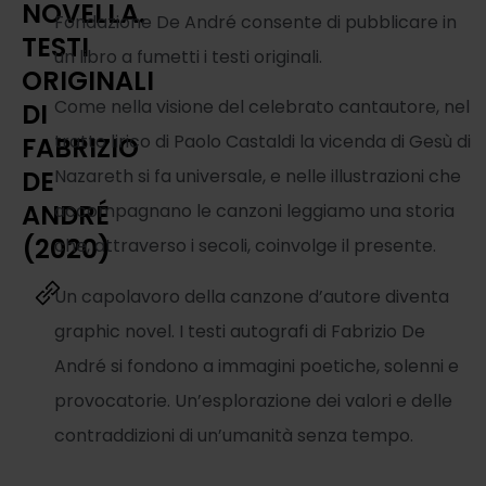
NOVELLA.
Fondazione De André consente di pubblicare in
TESTI
un libro a fumetti i testi originali.
ORIGINALI
Come nella visione del celebrato cantautore, nel
DI
tratto lirico di Paolo Castaldi la vicenda di Gesù di
FABRIZIO
DE
Nazareth si fa universale, e nelle illustrazioni che
ANDRÉ
accompagnano le canzoni leggiamo una storia
(2020)
che, attraverso i secoli, coinvolge il presente.
Un capolavoro della canzone d’autore diventa
graphic novel. I testi autografi di Fabrizio De
André si fondono a immagini poetiche, solenni e
provocatorie. Un’esplorazione dei valori e delle
contraddizioni di un’umanità senza tempo.