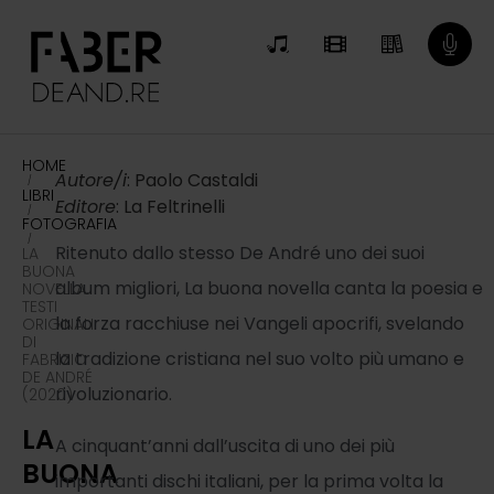
HOME
Autore/i
: Paolo Castaldi
/
LIBRI
Editore
: La Feltrinelli
/
FOTOGRAFIA
/
Ritenuto dallo stesso De André uno dei suoi
LA
BUONA
album migliori, La buona novella canta la poesia e
NOVELLA.
TESTI
la forza racchiuse nei Vangeli apocrifi, svelando
ORIGINALI
DI
la tradizione cristiana nel suo volto più umano e
FABRIZIO
DE ANDRÉ
rivoluzionario.
(2020)
LA
A cinquant’anni dall’uscita di uno dei più
BUONA
importanti dischi italiani, per la prima volta la