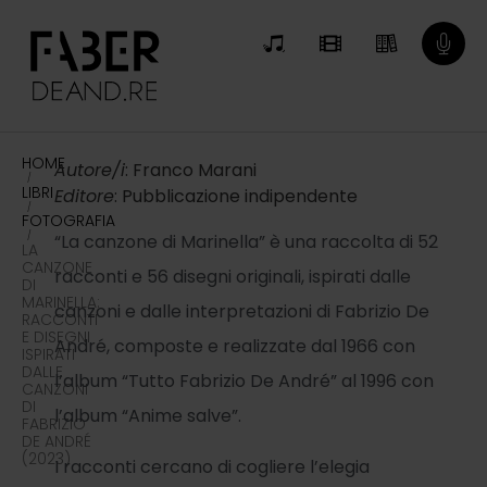
HOME
Autore/i
: Franco Marani
/
LIBRI
Editore
: Pubblicazione indipendente
/
FOTOGRAFIA
/
“La canzone di Marinella” è una raccolta di 52
LA
CANZONE
racconti e 56 disegni originali, ispirati dalle
DI
MARINELLA:
canzoni e dalle interpretazioni di Fabrizio De
RACCONTI
E DISEGNI
André, composte e realizzate dal 1966 con
ISPIRATI
DALLE
l’album “Tutto Fabrizio De André” al 1996 con
CANZONI
DI
l’album “Anime salve”.
FABRIZIO
DE ANDRÉ
(2023)
I racconti cercano di cogliere l’elegia