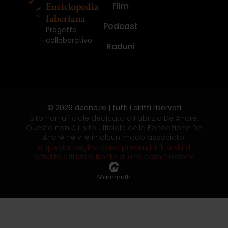
Enciclopedia
Film
faberiana
Podcast
Progetto
collaborativo
Raduni
© 2026 deand.re | tutti i diritti riservati
Sito non ufficiale dedicato a Fabrizio De André.
Questo non è il sito ufficiale della Fondazione De
André né vi è in alcun modo associato.
In questa pagina sono presenti link a siti di
vendita affiliati a fronte di una commissione
Mammuth