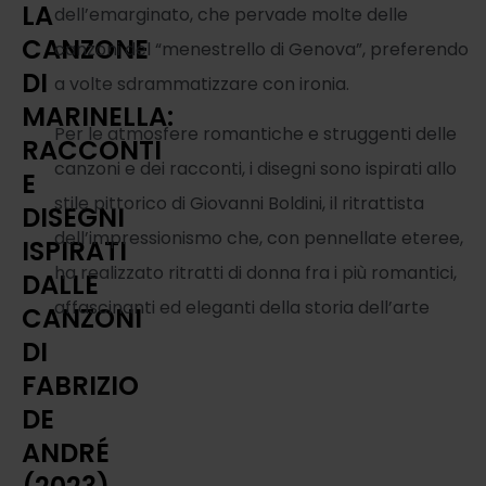
LA
dell’emarginato, che pervade molte delle
CANZONE
canzoni del “menestrello di Genova”, preferendo
DI
a volte sdrammatizzare con ironia.
MARINELLA:
Per le atmosfere romantiche e struggenti delle
RACCONTI
canzoni e dei racconti, i disegni sono ispirati allo
E
stile pittorico di Giovanni Boldini, il ritrattista
DISEGNI
dell’impressionismo che, con pennellate eteree,
ISPIRATI
ha realizzato ritratti di donna fra i più romantici,
DALLE
affascinanti ed eleganti della storia dell’arte
CANZONI
DI
FABRIZIO
DE
ANDRÉ